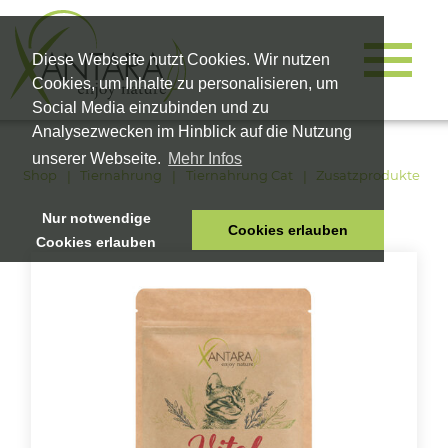
Diese Webseite nutzt Cookies. Wir nutzen
Cookies, um Inhalte zu personalisieren, um
Social Media einzubinden und zu
Analysezwecken im Hinblick auf die Nutzung
unserer Webseite.
Mehr Infos
Shop
Tiernahrung
Tiernahrung Cat
Zusatzprodukte
Nur notwendige
Cookies erlauben
Cookies erlauben
HOME
TIERNAHRUNG
VITALPRODUKTE
KOSMETIK
UNTERNEHMEN
SHOP
KARRIERE