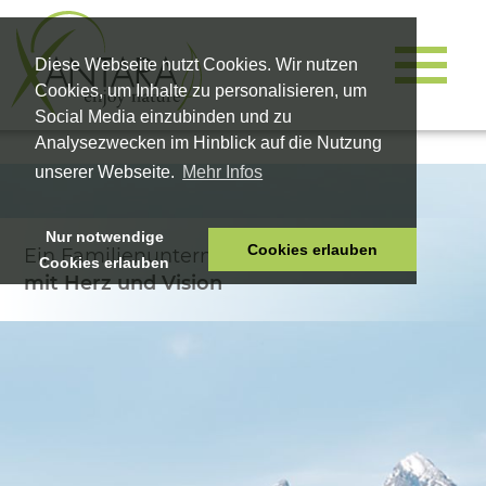
Diese Webseite nutzt Cookies. Wir nutzen
Cookies, um Inhalte zu personalisieren, um
Social Media einzubinden und zu
Analysezwecken im Hinblick auf die Nutzung
unserer Webseite.
Mehr Infos
Nur notwendige
Cookies erlauben
Ein Familienunternehmen
Cookies erlauben
HOME
mit Herz und Vision
TIERNAHRUNG
VITALPRODUKTE
KOSMETIK
UNTERNEHMEN
SHOP
KARRIERE