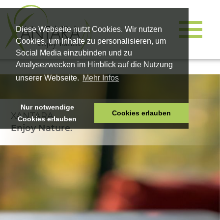
Diese Webseite nutzt Cookies. Wir nutzen
Cookies, um Inhalte zu personalisieren, um
Social Media einzubinden und zu
Analysezwecken im Hinblick auf die Nutzung
unserer Webseite.
Mehr Infos
Nur notwendige
Cookies erlauben
XANTARA
Cookies erlauben
HOME
Enjoy Nature.
TIERNAHRUNG
VITALPRODUKTE
KOSMETIK
UNTERNEHMEN
SHOP
KARRIERE